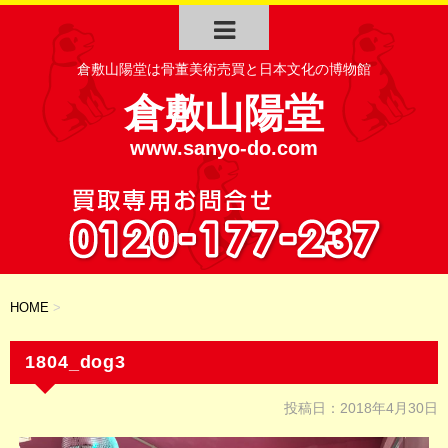
倉敷山陽堂は骨董美術売買と日本文化の博物館
倉敷山陽堂
www.sanyo-do.com
HOME
>
1804_dog3
投稿日：
2018年4月30日