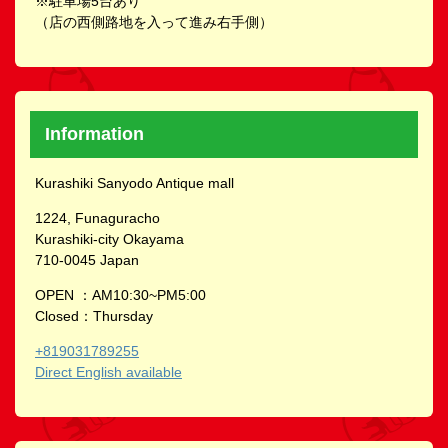
※駐車場5台あり
（店の西側路地を入って進み右手側）
Information
Kurashiki Sanyodo Antique mall
1224, Funaguracho
Kurashiki-city Okayama
710-0045 Japan
OPEN ：AM10:30~PM5:00
Closed：Thursday
+819031789255
Direct English available